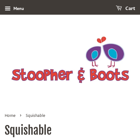
Menu
Cart
›
Home
Squishable
Squishable